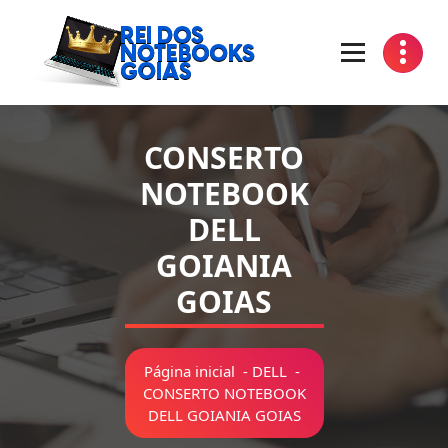
Pular
para
o
conteúdo
Manutenção de Notebooks Goiania Goias
CONSERTO
NOTEBOOK
DELL
GOIANIA
GOIAS
Página inicial
-
DELL
-
CONSERTO NOTEBOOK
DELL GOIANIA GOIAS