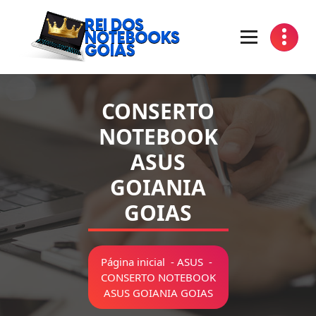
Pular
para
o
conteúdo
Manutenção de Notebooks Goiania Goias
CONSERTO
NOTEBOOK
ASUS
GOIANIA
GOIAS
Página inicial
-
ASUS
-
CONSERTO NOTEBOOK
ASUS GOIANIA GOIAS