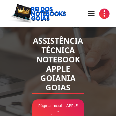
Pular
para
o
conteúdo
Manutenção de Notebooks Goiania Goias
ASSISTÊNCIA
TÉCNICA
NOTEBOOK
APPLE
GOIANIA
GOIAS
Página inicial
-
APPLE
-