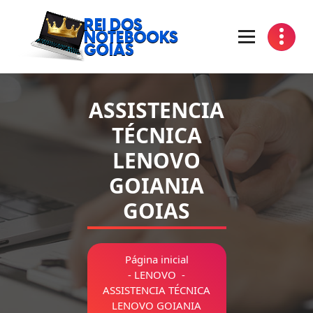
Pular
para
o
conteúdo
Manutenção de Notebooks Goiania Goias
ASSISTENCIA
TÉCNICA
LENOVO
GOIANIA
GOIAS
Página inicial
-
LENOVO
-
ASSISTENCIA TÉCNICA
LENOVO GOIANIA