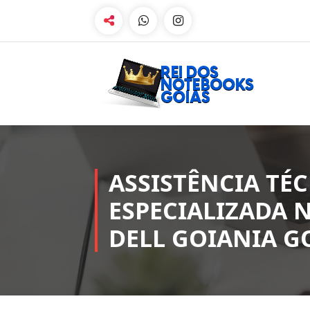
Pular
para
o
conteúdo
Manutenção de Notebooks Goiania
Goias
ASSISTÊNCIA TÉ
ESPECIALIZADA
DELL GOIANIA G