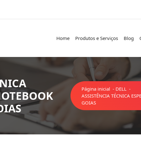
Home
Produtos e Serviços
Blog
CNICA
Página inicial
-
DELL
-
 NOTEBOOK
ASSISTÊNCIA TÉCNICA ES
GOIAS
OIAS