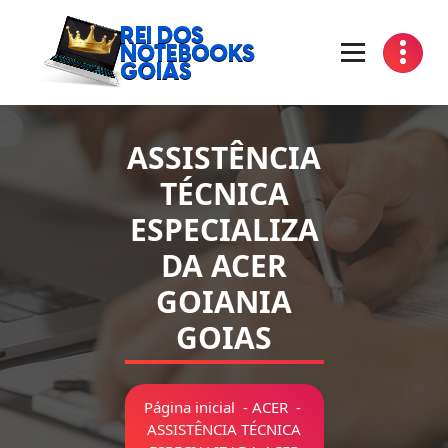
Pular
para
o
conteúdo
Manutenção de Notebooks Goiania Goias
ASSISTÊNCIA
TÉCNICA
ESPECIALIZA
DA ACER
GOIANIA
GOIAS
Página inicial
-
ACER
-
ASSISTÊNCIA TÉCNICA