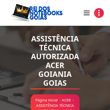
Pular
para
o
conteúdo
Manutenção de Notebooks Goiania Goias
ASSISTÊNCIA
TÉCNICA
AUTORIZADA
ACER
GOIANIA
GOIAS
Página inicial
-
ACER
-
ASSISTÊNCIA TÉCNICA