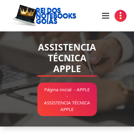
Pular
para
o
conteúdo
Manutenção de Notebooks Goiania Goias
ASSISTENCIA
TÉCNICA
APPLE
Página inicial
-
APPLE
-
ASSISTENCIA TÉCNICA
APPLE