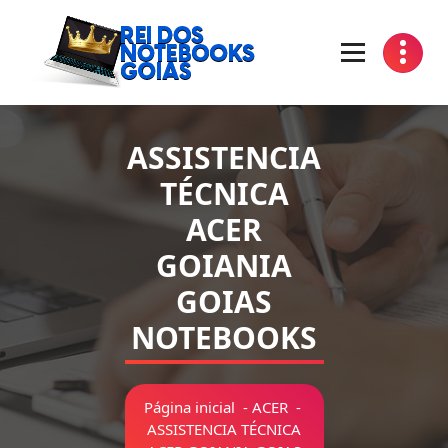
Pular
para
o
conteúdo
Manutenção de Notebooks Goiania Goias
ASSISTENCIA
TÉCNICA
ACER
GOIANIA
GOIAS
NOTEBOOKS
Página inicial
-
ACER
-
ASSISTENCIA TÉCNICA