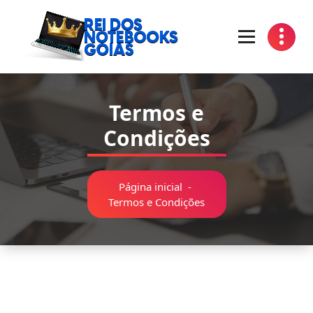
Pular
para
o
conteúdo
Manutenção de Notebooks Goiania Goias
Termos e
Condições
Página inicial
-
Termos e Condições